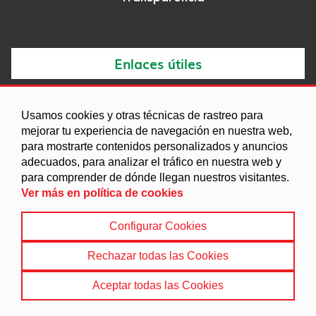
Enlaces útiles
Noticias
Usamos cookies y otras técnicas de rastreo para
Agenda
mejorar tu experiencia de navegación en nuestra web,
para mostrarte contenidos personalizados y anuncios
Ordenanzas
adecuados, para analizar el tráfico en nuestra web y
Entidades y asociaciones
para comprender de dónde llegan nuestros visitantes.
Ver más en política de cookies
Configurar Cookies
Aviso legal
|
Política de Cookies
|
Accesibilidad
|
Protección de Datos
|
Mapa Web
Rechazar todas las Cookies
© 2022 Ayuntamiento de Turón
Aceptar todas las Cookies